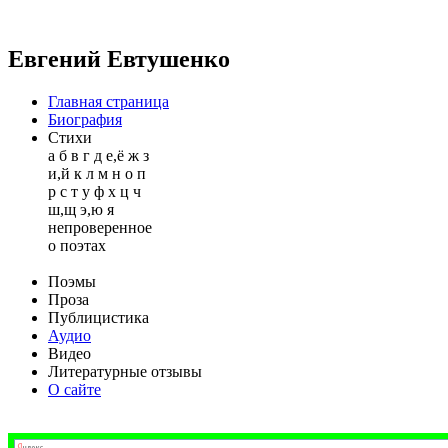
Евгений Евтушенко
Главная страница
Биография
Стихи
а
б
в
г
д
е,ё
ж
з
и,й
к
л
м
н
о
п
р
с
т
у
ф
х
ц
ч
ш,щ
э,ю
я
непроверенное
о поэтах
Поэмы
Проза
Публицистика
Аудио
Видео
Литературные отзывы
О сайте