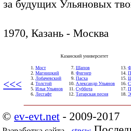
за будущих Ульяновых тво
1970, Казань - Москва
Казанский университет
Мост
Щапов
Ф
Магницкий
Фигнер
П
Лобачевский
Пасха
Ш
<<<
Толстой
Александр Ульянов
С
Илья Ульянов
Суббота
П
Лесгафт
Татарская песня
Э
©
ev-evt.net
- 2009-2017
Последн
Разработка сайта -
stnsw