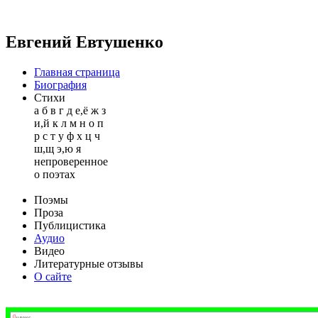
Евгений Евтушенко
Главная страница
Биография
Стихи
а
б
в
г
д
е,ё
ж
з
и,й
к
л
м
н
о
п
р
с
т
у
ф
х
ц
ч
ш,щ
э,ю
я
непроверенное
о поэтах
Поэмы
Проза
Публицистика
Аудио
Видео
Литературные отзывы
О сайте