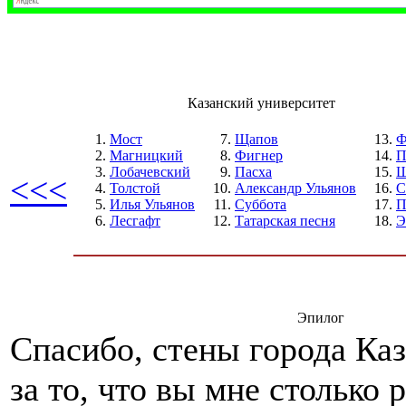
Казанский университет
Мост
Щапов
Ф
Магницкий
Фигнер
П
Лобачевский
Пасха
Ш
<<<
Толстой
Александр Ульянов
С
Илья Ульянов
Суббота
П
Лесгафт
Татарская песня
Э
Эпилог
Спасибо, стены города Каз
за то, что вы мне столько 