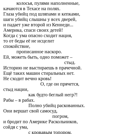
колосья, пулями наполненные,
качаются в Техасе на полях.
Глаза убийц под шляпами и кепками,
шаги убийц слышны у всех дверей,
и падает уже второй из Кеннеди...
Америка, спаси своих детей!
Когда с ума опасно сходит нация,
то от беды её не исцелит
спокойствие,
прописанное наскоро.
Ей, можеть быть, одно поможет –
стыд.
Историю не выстираешь в прачечной.
Ещё таких машин стиральных нет.
Не сходит вечно кровь!
О, где он прячется,
стыд нации,
как будто беглый негр?!
Рабы – в рабах.
Полно убийц раскованных.
Они вершат свой самосуд,
погром,
и бродит по Америке Раскольников,
сойдя с ума,
с кровавым топором.