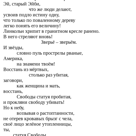
Эй, старый Эйби,
что же люди делают,
усвоив подло истину одну,
что только по поваленному дереву
легко понять его величину!
Линкольн хрипит в гранитном кресле ранено.
В него стреляют вновь!
Зверьё – зверьём.
И звёзды,
словно пуль прострелы рваные,
Америка,
на знамени твоём!
Восстань из мёртвых,
столько раз убитая,
заговори,
как женщина и мать,
восстань,
Свободы статуя пробитая,
и прокляни свободу убивать!
Но к небу,
воззывая о растоптанности,
не отерев кровавых брызг с чела,
своё лицо зелёное утопленницы,
ты,
статуя Свободы,