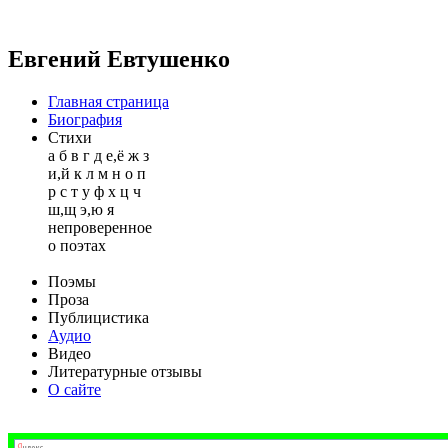
Евгений Евтушенко
Главная страница
Биография
Стихи
а
б
в
г
д
е,ё
ж
з
и,й
к
л
м
н
о
п
р
с
т
у
ф
х
ц
ч
ш,щ
э,ю
я
непроверенное
о поэтах
Поэмы
Проза
Публицистика
Аудио
Видео
Литературные отзывы
О сайте