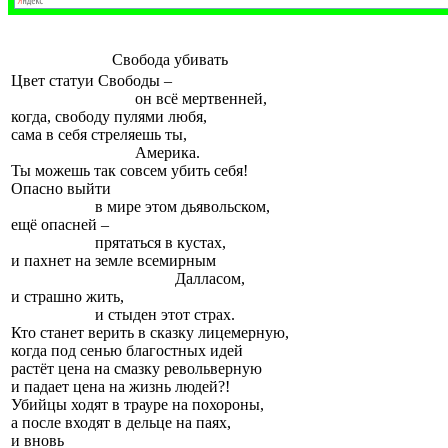
Свобода убивать
Цвет статуи Свободы –
он всё мертвенней,
когда, свободу пулями любя,
сама в себя стреляешь ты,
Америка.
Ты можешь так совсем убить себя!
Опасно выйти
в мире этом дьявольском,
ещё опасней –
прятаться в кустах,
и пахнет на земле всемирным
Далласом,
и страшно жить,
и стыден этот страх.
Кто станет верить в сказку лицемерную,
когда под сенью благостных идей
растёт цена на смазку револьверную
и падает цена на жизнь людей?!
Убийцы ходят в трауре на похороны,
а после входят в дельце на паях,
и вновь