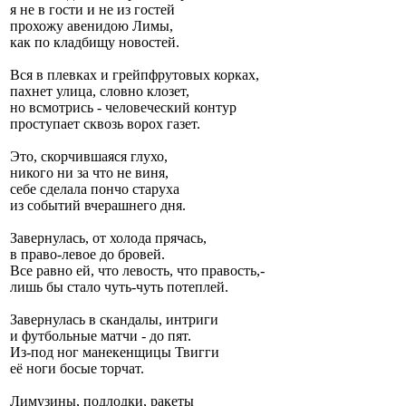
я не в гости и не из гостей
прохожу авенидою Лимы,
как по кладбищу новостей.
Вся в плевках и грейпфрутовых корках,
пахнет улица, словно клозет,
но всмотрись - человеческий контур
проступает сквозь ворох газет.
Это, скорчившаяся глухо,
никого ни за что не виня,
себе сделала пончо старуха
из событий вчерашнего дня.
Завернулась, от холода прячась,
в право-левое до бровей.
Все равно ей, что левость, что правость,-
лишь бы стало чуть-чуть потеплей.
Завернулась в скандалы, интриги
и футбольные матчи - до пят.
Из-под ног манекенщицы Твигги
её ноги босые торчат.
Лимузины, подлодки, ракеты