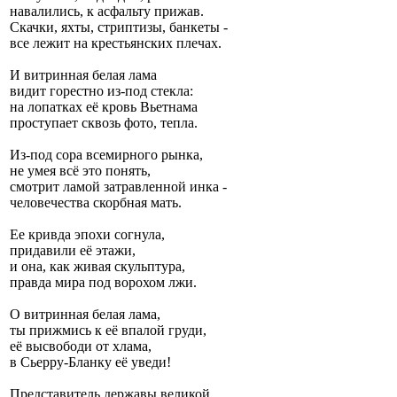
навалились, к асфальту прижав.
Скачки, яхты, стриптизы, банкеты -
все лежит на крестьянских плечах.
И витринная белая лама
видит горестно из-под стекла:
на лопатках её кровь Вьетнама
проступает сквозь фото, тепла.
Из-под сора всемирного рынка,
не умея всё это понять,
смотрит ламой затравленной инка -
человечества скорбная мать.
Ее кривда эпохи согнула,
придавили её этажи,
и она, как живая скульптура,
правда мира под ворохом лжи.
О витринная белая лама,
ты прижмись к её впалой груди,
её высвободи от хлама,
в Сьерру-Бланку её уведи!
Представитель державы великой,