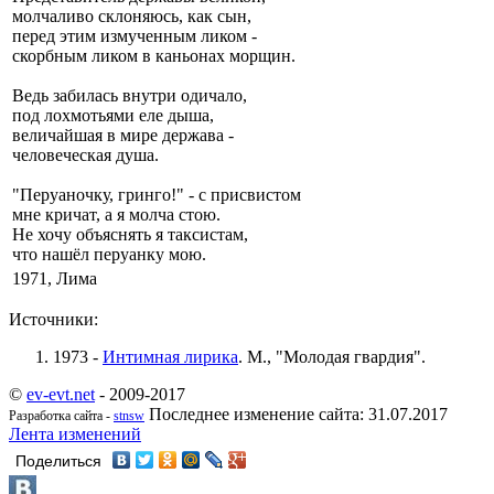
молчаливо склоняюсь, как сын,
перед этим измученным ликом -
скорбным ликом в каньонах морщин.
Ведь забилась внутри одичало,
под лохмотьями еле дыша,
величайшая в мире держава -
человеческая душа.
"Перуаночку, гринго!" - с присвистом
мне кричат, а я молча стою.
Не хочу объяснять я таксистам,
что нашёл перуанку мою.
1971, Лима
Источники:
1973 -
Интимная лирика
. М., "Молодая гвардия".
©
ev-evt.net
- 2009-2017
Последнее изменение сайта: 31.07.2017
Разработка сайта -
stnsw
Лента изменений
Поделиться