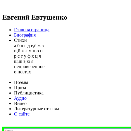
Евгений Евтушенко
Главная страница
Биография
Стихи
а
б
в
г
д
е,ё
ж
з
и,й
к
л
м
н
о
п
р
с
т
у
ф
х
ц
ч
ш,щ
э,ю
я
непроверенное
о поэтах
Поэмы
Проза
Публицистика
Аудио
Видео
Литературные отзывы
О сайте