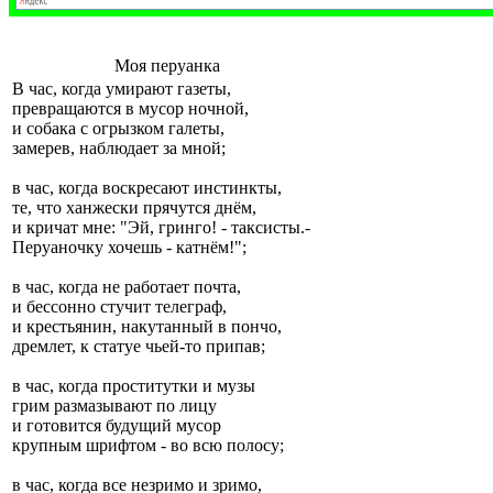
Моя перуанка
В час, когда умирают газеты,
превращаются в мусор ночной,
и собака с огрызком галеты,
замерев, наблюдает за мной;
в час, когда воскресают инстинкты,
те, что ханжески прячутся днём,
и кричат мне: "Эй, гринго! - таксисты.-
Перуаночку хочешь - катнём!";
в час, когда не работает почта,
и бессонно стучит телеграф,
и крестьянин, накутанный в пончо,
дремлет, к статуе чьей-то припав;
в час, когда проститутки и музы
грим размазывают по лицу
и готовится будущий мусор
крупным шрифтом - во всю полосу;
в час, когда все незримо и зримо,