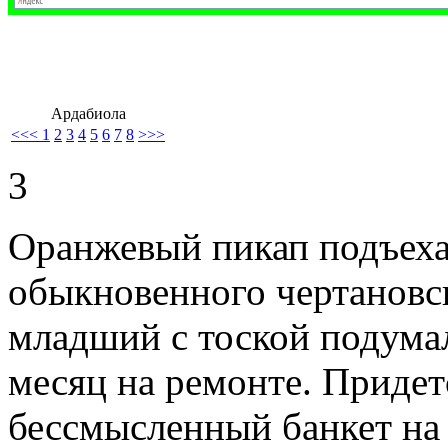
Ардабиола
<<<
1
2
3
4
5
6
7
8
>>>
3
Оранжевый пикап подъеха
обыкновенного чертановск
младший с тоской подумал
месяц на ремонте. Придет
бессмысленный банкет на