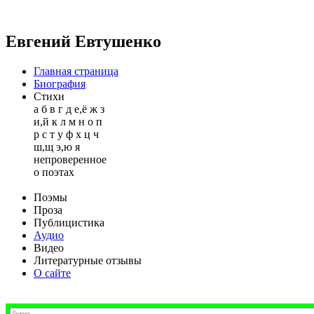
Евгений Евтушенко
Главная страница
Биография
Стихи
а
б
в
г
д
е,ё
ж
з
и,й
к
л
м
н
о
п
р
с
т
у
ф
х
ц
ч
ш,щ
э,ю
я
непроверенное
о поэтах
Поэмы
Проза
Публицистика
Аудио
Видео
Литературные отзывы
О сайте