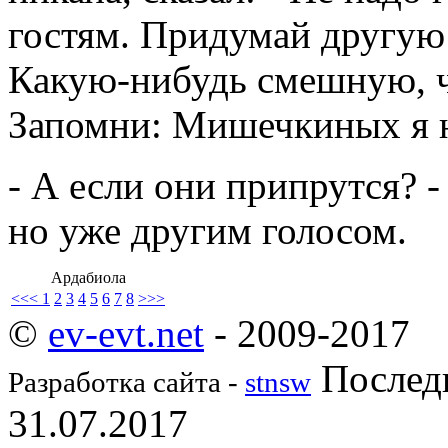
гостям. Придумай другую 
Какую-нибудь смешную, ч
Запомни: Мишечкиных я н
- А если они припрутся? -
но уже другим голосом.
Ардабиола
<<<
1
2
3
4
5
6
7
8
>>>
©
ev-evt.net
- 2009-2017
Последн
Разработка сайта -
stnsw
31.07.2017