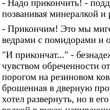
- Надо прикончить! - под
позванивая минералкой и 
- Прикончим! Это мы миго
ведрами с помидорами и 
"И прикончат..." - безнад
чувством обреченности от
порогом на резиновом ков
брошенная в дверную прор
хотел развернуть, но в е
водкой в руках напирающ