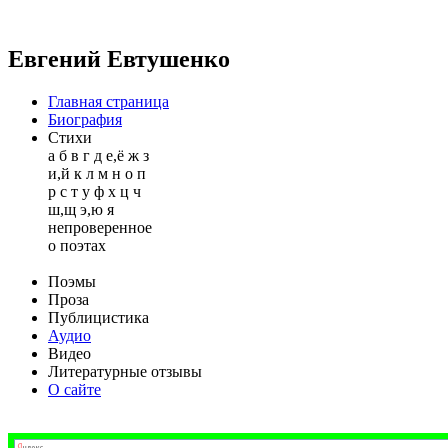
Евгений Евтушенко
Главная страница
Биография
Стихи
а
б
в
г
д
е,ё
ж
з
и,й
к
л
м
н
о
п
р
с
т
у
ф
х
ц
ч
ш,щ
э,ю
я
непроверенное
о поэтах
Поэмы
Проза
Публицистика
Аудио
Видео
Литературные отзывы
О сайте