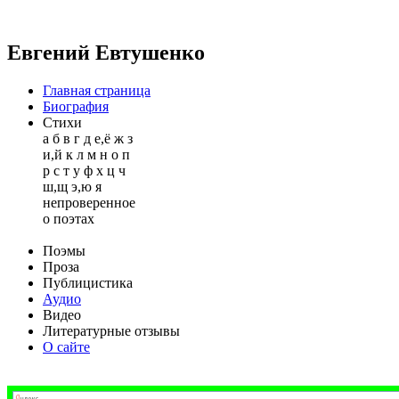
Евгений Евтушенко
Главная страница
Биография
Стихи
а
б
в
г
д
е,ё
ж
з
и,й
к
л
м
н
о
п
р
с
т
у
ф
х
ц
ч
ш,щ
э,ю
я
непроверенное
о поэтах
Поэмы
Проза
Публицистика
Аудио
Видео
Литературные отзывы
О сайте