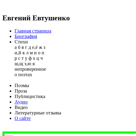
Евгений Евтушенко
Главная страница
Биография
Стихи
а
б
в
г
д
е,ё
ж
з
и,й
к
л
м
н
о
п
р
с
т
у
ф
х
ц
ч
ш,щ
э,ю
я
непроверенное
о поэтах
Поэмы
Проза
Публицистика
Аудио
Видео
Литературные отзывы
О сайте