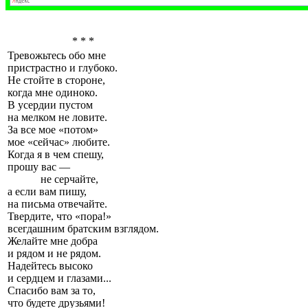
* * *
Тревожьтесь обо мне
пристрастно и глубоко.
Не стойте в стороне,
когда мне одиноко.
В усердии пустом
на мелком не ловите.
За все мое «потом»
мое «сейчас» любите.
Когда я в чем спешу,
прошу вас —
не серчайте,
а если вам пишу,
на письма отвечайте.
Твердите, что «пора!»
всегдашним братским взглядом.
Желайте мне добра
и рядом и не рядом.
Надейтесь высоко
и сердцем и глазами...
Спасибо вам за то,
что будете друзьями!