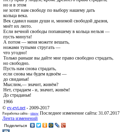
но и в этом
не хотят нам свободу по выбору нашему дать
кольца века.
Век сдавил наши души и, мнимой свободой дразня,
мнёт их люто.
Если вечной свободы попавшему в кольца нельзя —
пусть минута!
А потом — меня можете вешать,
ножами тупыми стругать —
что угодно!
Только раньше вы дайте мне право свободно страдать,
но свободно.
Пусть нам снова страдать,
если снова мы будем вдвоём —
до свиданья!
Мыслим,— значит, живём?
Нет, страдаем - и, значит, живём!
До страданья!
1966
©
ev-evt.net
- 2009-2017
Последнее изменение сайта: 31.07.2017
Разработка сайта -
stnsw
Лента изменений
Поделиться