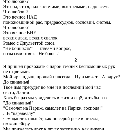
Что любовь?
Это ты, это я, над кастетами, выстрелами, надо всем.
Что любовь?
Это вечное НАД
поножовщиной рас, предрассудков, сословий, систем.
Что любовь?
Это вечное ВНЕ
всяких драк, всяких свалок
Ромео с Джульеттой союз.
"Не боишься?" — глазами вопрос,
и глазами ответ: "Не боюсь".
2
Я пришёл провожать с парой тёмных беспомощных рук —
не с цветами.
Мой ирландыш, прощай навсегда... Ну а может... А вдруг?
До свиданья!
Твоё имя пребудет во мне и в последний мой час
свято, Ланни.
Хоть бы раз мы увиделись в жизни ещё, хоть бы раз...
"До свиданья!"
"Самолет на Париж, самолет на Париж, господа!"
...В "каравеллу"
чемоданчик плывёт, как по серой реке в никуда,
по конвейеру.
Мы прижалась друг к другу затерянно, как дикари,