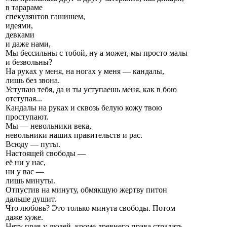
в тарараме
спекулянтов гашишем,
идеями,
девками
и даже нами,
Мы бессильны с тобой, ну а может, мы просто малы
и безвольны?
На руках у меня, на ногах у меня — кандалы,
лишь без звона.
Уступаю тебя, да и ты уступаешь меня, как в бою
отступая...
Кандалы на руках и сквозь белую кожу твою
проступают.
Мы — невольники века,
невольники наших правительств и рас.
Всюду — путы.
Настоящей свободы —
её ни у нас,
ни у вас —
лишь минуты.
Отпустив на минуту, обмякшую жертву питон
дальше душит.
Что любовь? Это только минута свободы. Потом
даже хуже.
Нету прав у людей, кроме древнего права страдать,