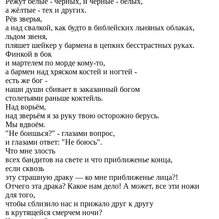
Режут белые - чёрных, и чёрные - белых,
а жёлтые - тех и других.
Рёв зверья,
а над свалкой, как будто в библейских льняных облаках,
льдом звеня,
пляшет шейкер у бармена в цепких бесстрастных руках.
Финкой в бок
и мартелем по морде кому-то,
а бармен над хряском костей и ногтей -
есть же бог -
наши души сбивает в заказанный богом
столетьями раньше коктейль.
Над ворьём,
над зверьём я за руку твою осторожно берусь.
Мы вдвоём.
"Не боишься?" - глазами вопрос,
и глазами ответ: "Не боюсь".
Что мне злость
всеx бандитов на свете и что приближенье конца,
если сквозь
эту страшную драку — ко мне приближенье лица?!
Отчего эта драка? Какое нам дело! А может, все эти ножи
для того,
чтобы сблизило нас и прижало друг к другу
в крутящейся смерчем ночи?