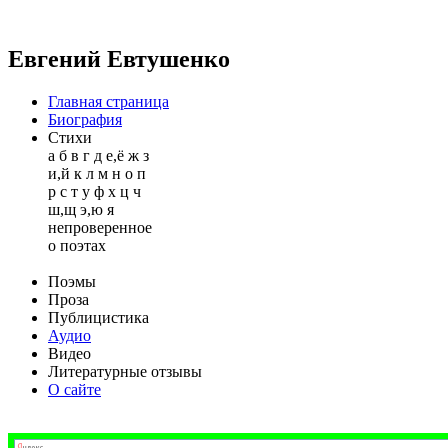
Евгений Евтушенко
Главная страница
Биография
Стихи
а
б
в
г
д
е,ё
ж
з
и,й
к
л
м
н
о
п
р
с
т
у
ф
х
ц
ч
ш,щ
э,ю
я
непроверенное
о поэтах
Поэмы
Проза
Публицистика
Аудио
Видео
Литературные отзывы
О сайте