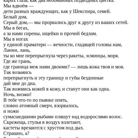
карих глаза, как два необманных подводных цветка.
Мы вдвоём —
дети разных враждующих, как у Шекспира, семей.
Белый дом,
Серый дом
,— мы прорвались друг к другу из ваших сетей.
Мы в бегах,
а за нами сирены, ищейки и прочий бедлам.
Мы в ногах
у единой праматери — вечности, гладящей головы нам,
Ланни, лань,
ты ко мне перепрыгнула через ракеты, эсминцы, моря.
Где же грань,
где граница меж нами двоими? — лишь кожа твоя и моя.
Так возьмись
перепрыгнуть и эту границу и губы бездонные
дай мне до дна.
Так вожмись кожей в кожу, и станут они как одна.
Ночь, визжи!
В тебе что-то по пьянке опять,
словно атомный смерч, взорвалось,
и ножи
сумасшедшими рыбами пляшут над водорослями волос.
Скрежеща, стулья в воздух взлетают,
кастеты врезаются с хрустом под дых.
Страшно, а?