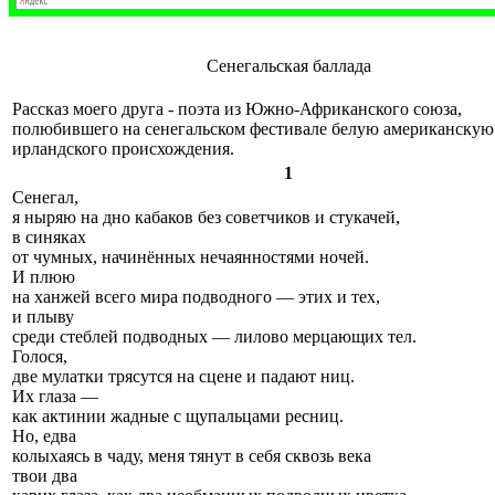
Сенегальская баллада
Рассказ моего друга - поэта из Южно-Африканского союза,
полюбившего на сенегальском фестивале белую американскую
ирландского происхождения.
1
Сенегал,
я ныряю на дно кабаков без советчиков и стукачей,
в синяках
от чумных, начинённых нечаянностями ночей.
И плюю
на ханжей всего мира подводного — этих и тех,
и плыву
среди стеблей подводных — лилово мерцающих тел.
Голося,
две мулатки трясутся на сцене и падают ниц.
Их глаза —
как актинии жадные с щупальцами ресниц.
Но, едва
колыхаясь в чаду, меня тянут в себя сквозь века
твои два