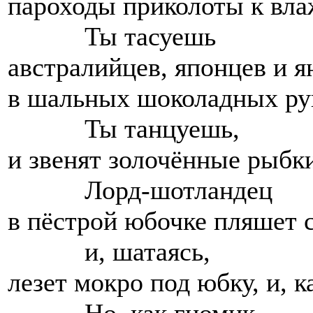
пароходы приколоты к вл
Ты тасуешь
австралийцев, японцев и я
в шальных шоколадных ру
Ты танцуешь,
и звенят золочённые рыбки
Лорд-шотландец
в пёстрой юбочке пляшет с
и, шатаясь,
лезет мокро под юбку, и, к
Но, как гномик,