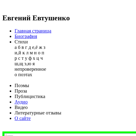
Евгений Евтушенко
Главная страница
Биография
Стихи
а
б
в
г
д
е,ё
ж
з
и,й
к
л
м
н
о
п
р
с
т
у
ф
х
ц
ч
ш,щ
э,ю
я
непроверенное
о поэтах
Поэмы
Проза
Публицистика
Аудио
Видео
Литературные отзывы
О сайте