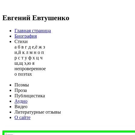
Евгений Евтушенко
Главная страница
Биография
Стихи
а
б
в
г
д
е,ё
ж
з
и,й
к
л
м
н
о
п
р
с
т
у
ф
х
ц
ч
ш,щ
э,ю
я
непроверенное
о поэтах
Поэмы
Проза
Публицистика
Аудио
Видео
Литературные отзывы
О сайте