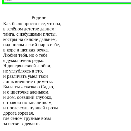
Родине
Как было просто все, что ты,
в зелёном детстве давнем:
тайга, с избушками плоты,
костры на склоне дальнем,
над полом лгкий пар в избе,
в коре и щепках речка.
Любил тебя, но о тебе
я думал очень редко.
Я доверял своей любви,
не углубляясь в это,
и различать умел твои
лишь внешние приметы.
Была ты - сказка о Садко,
и о цветочке аленьком,
и дом, осевший глубоко,
с травою по завалинкам,
и после схлынувшей грозы
дорога зоревая,
где сеном грузные возы
за ветви задевают.