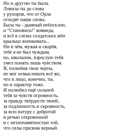
Но и другою ты была.
Ловила ты до слова
у рупоров, что от Орла
отходят наши снова.
Была ты - дымный небосклон,
и "Становись!" команда,
и всё в слезах солдатских жён
крыльцо военкомата...
Ни в чём, мужая и скорбя,
тебе я не был чуждым,
но, школьник, взрослую тебя
умел понять лишь чувством.
Я, полюбив твои черты,
не мог осмысливать всё же,
что и лицо, конечно, ты,
но и характер тоже.
И полюбил ещё сильней
тебя за чувств огромность,
за правду твёрдости твоей,
за подлинность и скромность,
за всю натуру с добротой
и речью откровенной
и с незлопамятностью той,
что силы признак верный.