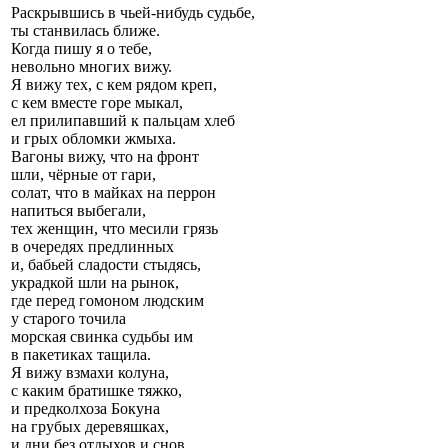
Раскрывшись в чьей-нибудь судьбе,
ты станвилась ближе.
Когда пишу я о тебе,
невольно многих вижу.
Я вижу тех, с кем рядом креп,
с кем вместе горе мыкал,
ел прилипавший к пальцам хлеб
и грых обломки жмыха.
Вагоны вижу, что на фронт
шли, чёрные от гари,
солат, что в майках на перрон
напиться выбегали,
тех женщин, что месили грязь
в очередях предлинных
и, бабьей сладости стыдясь,
украдкой шли на рынок,
где перед гомоном людским
у старого точила
морская свинка судьбы им
в пакетиках тащила.
Я вижу взмахи колуна,
с каким братишке тяжко,
и предколхоза Бокуна
на грубых деревяшках,
и дни без отдыхов и снов