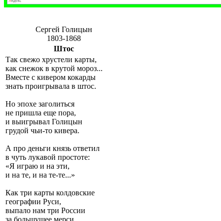
Сергей Голицын
1803-1868
Штос
Так свежо хрустели карты,
как снежок в крутой мороз...
Вместе с кивером кокарды
знать проигрывала в штос.
Но эпохе заголиться
не пришла еще пора,
и выигрывал Голицын
грудой чьи-то кивера.
А про деньги князь ответил
в чуть лукавой простоте:
«Я играю и на эти,
и на те, и на те-те...»
Как три карты колдовские
географии Руси,
выпало нам три России
за большущее мерси.