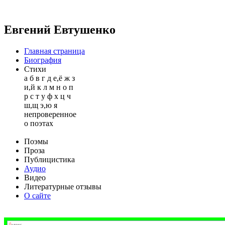
Евгений Евтушенко
Главная страница
Биография
Стихи
а
б
в
г
д
е,ё
ж
з
и,й
к
л
м
н
о
п
р
с
т
у
ф
х
ц
ч
ш,щ
э,ю
я
непроверенное
о поэтах
Поэмы
Проза
Публицистика
Аудио
Видео
Литературные отзывы
О сайте