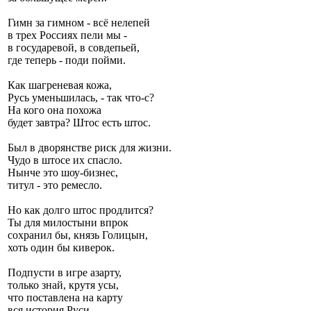
Гимн за гимном - всё нелепей
в трех Россиях пели мы -
в государевой, в совдепьей,
где теперь - поди пойми.
Как шагреневая кожа,
Русь уменьшилась, - так что-с?
На кого она похожа
будет завтра? Штос есть штос.
Был в дворянстве риск для жизни.
Чудо в штосе их спасло.
Нынче это шоу-бизнес,
титул - это ремесло.
Но как долго штос продлится?
Ты для милостыни впрок
сохранил бы, князь Голицын,
хоть один бы киверок.
Подпусти в игре азарту,
только знай, крутя усы,
что поставлена на карту
вся история Руси.