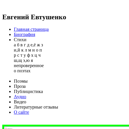
Евгений Евтушенко
Главная страница
Биография
Стихи
а
б
в
г
д
е,ё
ж
з
и,й
к
л
м
н
о
п
р
с
т
у
ф
х
ц
ч
ш,щ
э,ю
я
непроверенное
о поэтах
Поэмы
Проза
Публицистика
Аудио
Видео
Литературные отзывы
О сайте