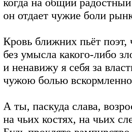
когда на общий радостный
он отдает чужие боли рынк
Кровь ближних пьёт поэт, 
без умысла какого-либо зл
и ненавижу я себя за власт
чужою болью вскормленног
А ты, паскуда слава, возро
на чьих костях, на чьих с
Будь проклято вампирство