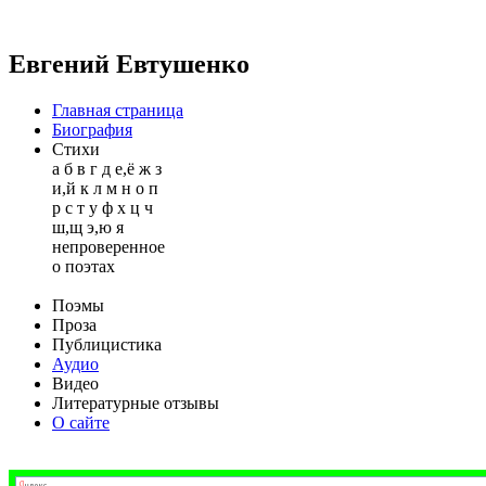
Евгений Евтушенко
Главная страница
Биография
Стихи
а
б
в
г
д
е,ё
ж
з
и,й
к
л
м
н
о
п
р
с
т
у
ф
х
ц
ч
ш,щ
э,ю
я
непроверенное
о поэтах
Поэмы
Проза
Публицистика
Аудио
Видео
Литературные отзывы
О сайте