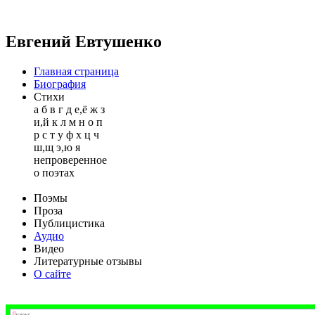
Евгений Евтушенко
Главная страница
Биография
Стихи
а
б
в
г
д
е,ё
ж
з
и,й
к
л
м
н
о
п
р
с
т
у
ф
х
ц
ч
ш,щ
э,ю
я
непроверенное
о поэтах
Поэмы
Проза
Публицистика
Аудио
Видео
Литературные отзывы
О сайте