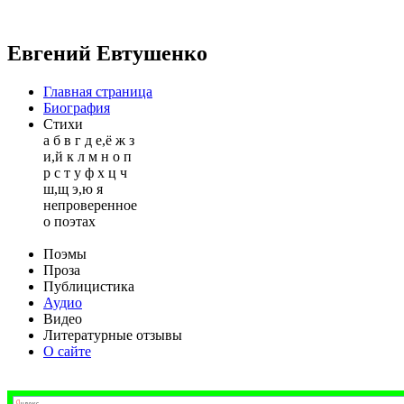
Евгений Евтушенко
Главная страница
Биография
Стихи
а
б
в
г
д
е,ё
ж
з
и,й
к
л
м
н
о
п
р
с
т
у
ф
х
ц
ч
ш,щ
э,ю
я
непроверенное
о поэтах
Поэмы
Проза
Публицистика
Аудио
Видео
Литературные отзывы
О сайте