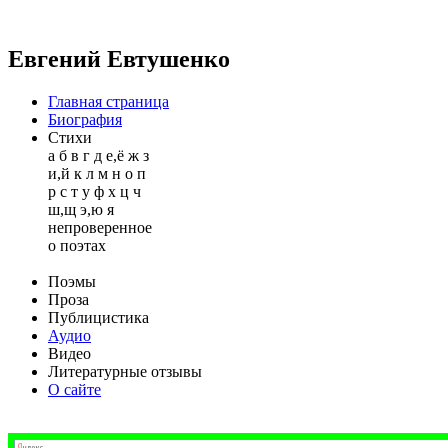
Евгений Евтушенко
Главная страница
Биография
Стихи
а
б
в
г
д
е,ё
ж
з
и,й
к
л
м
н
о
п
р
с
т
у
ф
х
ц
ч
ш,щ
э,ю
я
непроверенное
о поэтах
Поэмы
Проза
Публицистика
Аудио
Видео
Литературные отзывы
О сайте