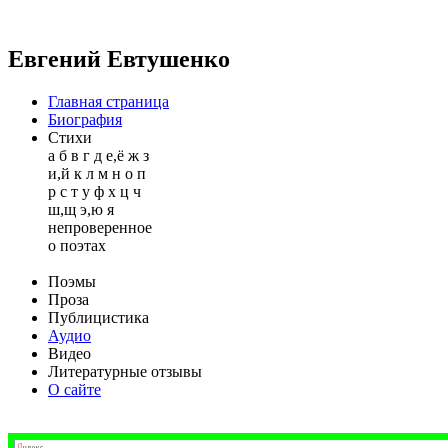
Евгений Евтушенко
Главная страница
Биография
Стихи
а
б
в
г
д
е,ё
ж
з
и,й
к
л
м
н
о
п
р
с
т
у
ф
х
ц
ч
ш,щ
э,ю
я
непроверенное
о поэтах
Поэмы
Проза
Публицистика
Аудио
Видео
Литературные отзывы
О сайте