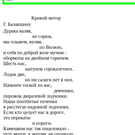
Кривой мотор
Г. Балакшину
Дурака валяя,
не горюя,
мы плывем, виляя,
по Вилюю,
и себя по доброй воле мучим -
обормоты на двойном горючем.
Шесть нас,
шатунов сорокалетних.
Лодок две,
но ни салаги нет в них.
Начинен тоской по вас,
девчонки,
пирожок дюралевой лодчонки.
Наши поотбитые печенки
в расстегае надувной лодчонки.
Если кто целует нас в дороге,
это перекаты
и пороги.
Камешком нас так поцеловало -
чуть мотор, к чертям, не оторвало.