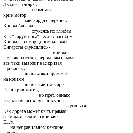
Лыбятся гагары,
перья моя:
крив мотор,
как морда с перепоя.
Кривы блесны,
стукаясь по глыбам.
Как "воруй-нога" весло с загибом.
Кривы скал морщинистые выи.
Сигареты скуксились -
кривые.
Но, как шпонки, нервы нам срывая,
все-таки вывозит нас кривая
в роковом,
но все-таки просторе
на кривом,
но все-таки моторе.
Если крив мотор,
но прёт, однако:
тот, кто верит в путь прямой,-
кривляка.
Как дорога может быть прямая,
если даже техника кривая?
Едем
на неправильном бензине,
в лодке