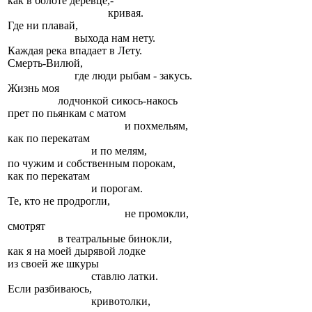
как в болоте деревце,-
кривая.
Где ни плавай,
выхода нам нету.
Каждая река впадает в Лету.
Смерть-Вилюй,
где люди рыбам - закусь.
Жизнь моя
лодчонкой сикось-накось
прет по пьянкам с матом
и похмельям,
как по перекатам
и по мелям,
по чужим и собственным порокам,
как по перекатам
и порогам.
Те, кто не продрогли,
не промокли,
смотрят
в театральные бинокли,
как я на моей дырявой лодке
из своей же шкуры
ставлю латки.
Если разбиваюсь,
кривотолки,