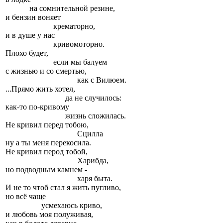
на сомнительной резине,
и бензин воняет
крематорно,
и в душе у нас
кривомоторно.
Плохо будет,
если мы балуем
с жизнью и со смертью,
как с Вилюем.
...Прямо жить хотел,
да не случилось:
как-то по-кривому
жизнь сложилась.
Не кривил перед тобою,
Сцилла
ну а ты меня перекосила.
Не кривил перод тобой,
Харибда,
но подводным камнем -
харя быта.
И не то чтоб стал я жить пугливо,
но всё чаще
усмехаюсь криво,
и любовь моя полуживая,