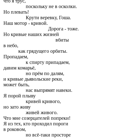
что я трус,
поскольку не в осколки.
Но плевать!
Крути веревку, Гоша.
Наш мотор - кривой.
Дорога - тоже.
Но кривые наших жизней
вбиты
в небо,
как грядущего орбиты.
Пропадаем,
к спирту припадаем,
давим комарьё,
но прём по далям,
и кривые дьявольские реки,
может быть,
нас выпрямят навеки.
Я порой плыву
кривей кривого,
но зато живу
живей живого.
Что мне созерцателей попреки!
Я из тех, кто проходил пороги
в роковом,
но всё-таки просторе