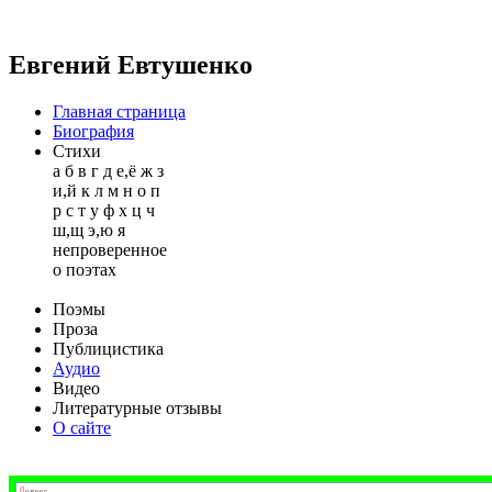
Евгений Евтушенко
Главная страница
Биография
Стихи
а
б
в
г
д
е,ё
ж
з
и,й
к
л
м
н
о
п
р
с
т
у
ф
х
ц
ч
ш,щ
э,ю
я
непроверенное
о поэтах
Поэмы
Проза
Публицистика
Аудио
Видео
Литературные отзывы
О сайте