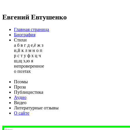
Евгений Евтушенко
Главная страница
Биография
Стихи
а
б
в
г
д
е,ё
ж
з
и,й
к
л
м
н
о
п
р
с
т
у
ф
х
ц
ч
ш,щ
э,ю
я
непроверенное
о поэтах
Поэмы
Проза
Публицистика
Аудио
Видео
Литературные отзывы
О сайте