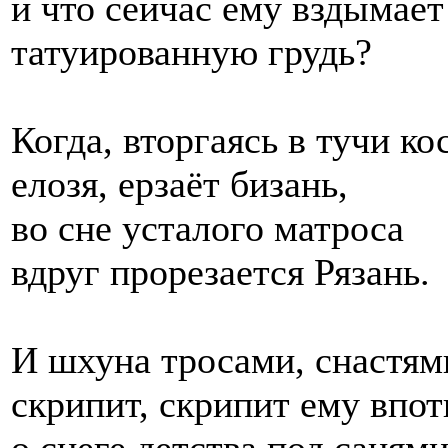
и что сейчас ему вздымает
татуированную грудь?
Когда, вторгаясь в тучи ко
елозя, ерзаёт бизань,
во сне усталого матроса
вдруг прорезается Рязань.
И шхуна тросами, снастям
скрипит, скрипит ему впо
о снеге детства под санями