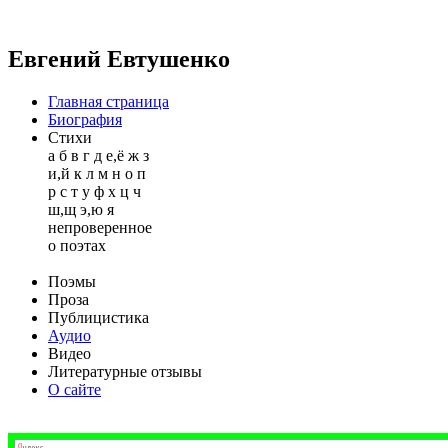
Евгений Евтушенко
Главная страница
Биография
Стихи
а
б
в
г
д
е,ё
ж
з
и,й
к
л
м
н
о
п
р
с
т
у
ф
х
ц
ч
ш,щ
э,ю
я
непроверенное
о поэтах
Поэмы
Проза
Публицистика
Аудио
Видео
Литературные отзывы
О сайте