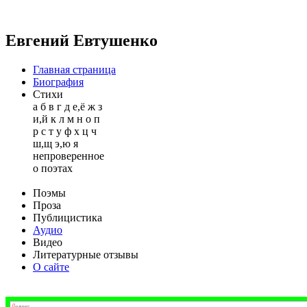
Евгений Евтушенко
Главная страница
Биография
Стихи
а
б
в
г
д
е,ё
ж
з
и,й
к
л
м
н
о
п
р
с
т
у
ф
х
ц
ч
ш,щ
э,ю
я
непроверенное
о поэтах
Поэмы
Проза
Публицистика
Аудио
Видео
Литературные отзывы
О сайте